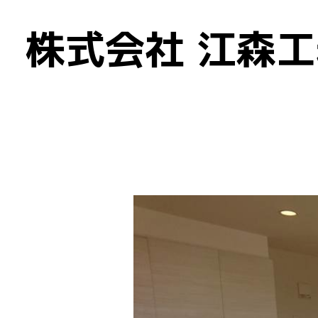
メ
株式会社 江森
イ
ン
の
内
容
へ
進
む